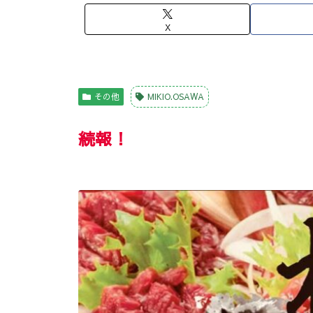
X
その他
MIKIO.OSAWA
続報！