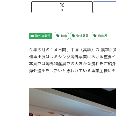
X
海外事業部
催事
海外展開
物産展
今年５月の１４日間、中国（高雄）の 漢神百
催事出展はレミシンク海外事業における重要イ
本頁では海外物産展での大まかな流れをご紹介
海外進出をしたいと思われている事業主様にも