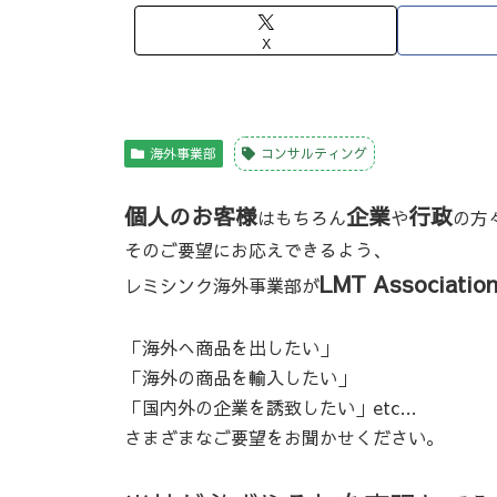
X
海外事業部
コンサルティング
個人のお客様
企業
行政
はもちろん
や
の方
そのご要望にお応えできるよう、
LMT Associatio
レミシンク海外事業部が
「海外へ商品を出したい」
「海外の商品を輸入したい」
「国内外の企業を誘致したい」etc…
さまざまなご要望をお聞かせください。