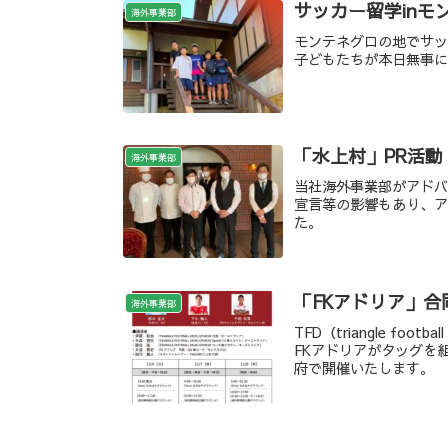
サッカー留学inモ
海外事業部
モンテネグロの地でサッ
子どもたちが本日無事
「水上村」PR活動
海外事業部
当社海外事業部がアド
宣言等の影響もあり、
た。
「FKアドリア」合
海外事業部
TFD（triangle fo
FKアドリアがタッグを
府で開催いたします。