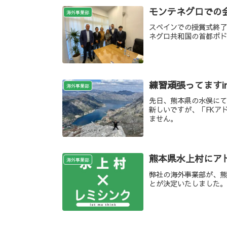
モンテネグロでの
海外事業部
スペインでの授賞式終了
ネグロ共和国の首都ポ
練習頑張ってますi
海外事業部
先日、熊本県の水俣にて
新しいですが、「FKア
ません。
熊本県水上村にア
海外事業部
弊社の海外事業部が、熊
とが決定いたしました