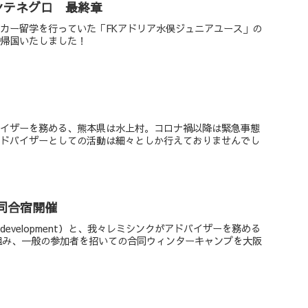
ンテネグロ 最終章
カー留学を行っていた「FKアドリア水俣ジュニアユース」の
に帰国いたしました！
バイザーを務める、熊本県は水上村。コロナ禍以降は緊急事態
アドバイザーとしての活動は細々としか行えておりませんでし
同合宿開催
otball development）と、我々レミシンクがアドバイザーを務める
組み、一般の参加者を招いての合同ウィンターキャンプを大阪