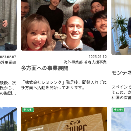
2023.01.10
023.02.07
海外事業部
若者支援事業
海外事業部
多方面への事業展開
モンテ
「株式会社レミシンク」発足後、間髪入れずに
談後、次
スペイン
多方面へ活動を開始しております。
氏から、
そこに、次
の熱烈な
和国の首
出向して
その他
その他