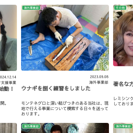
海外事業部
その他
2023.09.08
024.12.14
海外事業部
者支援事業
著名な
ウナギを捌く練習をしました
始動！
レミシン
モンテネグロと深い結びつきのある当社は、現
展開。
しており
地で行える事業について模索する日々を送って
おります。
海外事業部
海外事業部