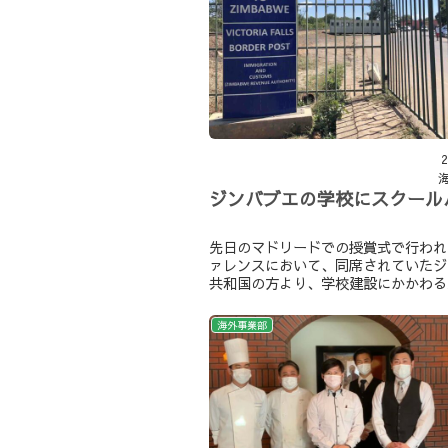
2
ジンバブエの学校にスクール
先日のマドリードでの授賞式で行われ
ァレンスにおいて、同席されていたジ
共和国の方より、学校建設にかかわる
を受けました。クライアントとなる方
バブエにおいて学校建設の事業を行っ
海外事業部
しゃいます。しかし、本来であれば連
政府が機能しておらず、思うように事
でいない状況とのこと。