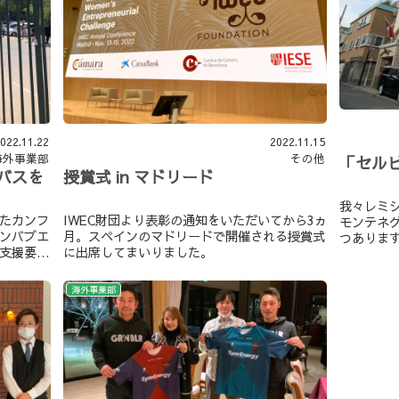
022.11.22
2022.11.15
海外事業部
その他
「セル
バスを
授賞式 in マドリード
我々レミ
たカンフ
IWEC財団より表彰の通知をいただいてから3ヵ
モンテネ
ンバブエ
月。スペインのマドリードで開催される授賞式
つありま
支援要請
に出席してまいりました。
として活
は、ジン
化。そし
ていらっ
たなビジ
海外事業部
携すべき
業が進ん