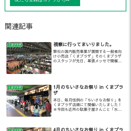
関連記事
視察に行ってまいりました。
くまプラザ
弊社の国内販売事業が展開する一般者向
け小売店「くまプラザ」そのくまプラザ
のスタッフが先日、幕張メッセで開催中
のイベントの視察に行ってまいりまし
た。
1月のちいさなお祭り in くまプラ
くまプラザ
ザ
本日、毎月恒例の「ちいさなお祭り」を
くまプラザ店頭にて開催いたしました！
※今回も近所の駄菓子屋さんこと「水よ
う日の駄菓子屋さん」に全面協力いただ
いております！
4月のちいさなお祭り in くまプラ
くまプラザ